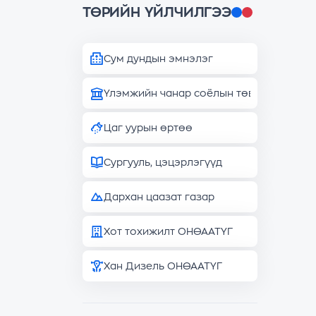
ТӨРИЙН ҮЙЛЧИЛГЭЭ
Сум дундын эмнэлэг
Үлэмжийн чанар соёлын төв
Цаг уурын өртөө
Сургууль, цэцэрлэгүүд
Дархан цаазат газар
Хот тохижилт ОНӨААТҮГ
Хан Дизель ОНӨААТҮГ