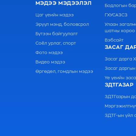
МЭДЭЭ МЭДЭЭЛЭЛ
Бодлогын бар
Цаг үеийн мэдээ
ГХУСАЗСЗ
Эрүүл мэнд, боловсрол
Улаан загалм
шатны хороо
Бүтээн байгуулалт
Вэбсайт
Соёл урлаг, спорт
ЗАСАГ ДА
Фото мэдээ
Засаг дарга Х
Видео мэдээ
Засаг даргын
Өргөдөл, гомдлын мэдээ
Үе үеийн заса
ЗДТГАЗАР
ЗДТГазрын д
Мэргэжилтнү
ЗДТГ-ын үйл 