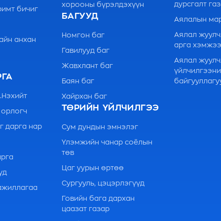
дурсгалт га
хорооны бүрэлдэхүүн
имт бичиг
БАГУУД
Аялалын ма
Аялал жуулч
Номгон баг
айн анхан
арга хэмжэ
Гавилууд баг
Аялал жуул
Жавхлант баг
үйлчилгээн
РГА
Баян баг
байгууллагу
.Нэхийт
Хайрхан баг
ТӨРИЙН ҮЙЛЧИЛГЭЭ
 орлогч
г дарга нар
Сум дундын эмнэлэг
Үлэмжийн чанар соёлын
төв
арга
Цаг уурын өртөө
үд
Сургууль, цэцэрлэгүүд
ажиллагаа
Говийн бага дархан
цаазат газар