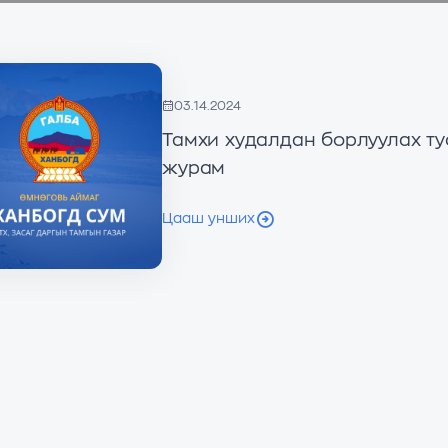
03.14.2024
Тамхи худалдан борлуулах т
журам
Цааш унших