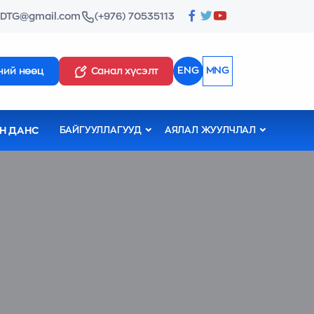
ZDTG@gmail.com
(+976) 70535113
ENG
MNG
ний нөөц
Санал хүсэлт
Н ДАНС
БАЙГУУЛЛАГУУД
АЯЛАЛ ЖУУЛЧЛАЛ