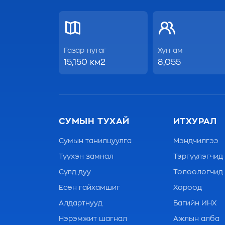
Газар нутаг
Хүн ам
15,150 км2
8,055
СУМЫН ТУХАЙ
ИТХУРАЛ
Сумын танилцуулга
Мэндчилгээ
Түүхэн замнал
Тэргүүлэгчид
Сүлд дуу
Төлөөлөгчид
Есөн гайхамшиг
Хороод
Алдартнууд
Багийн ИНХ
Нэрэмжит шагнал
Ажлын алба