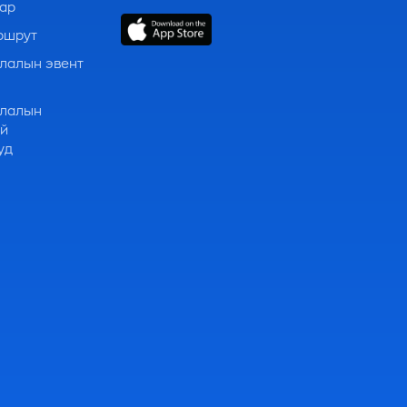
зар
ршрут
лалын эвент
э
члалын
ий
уд