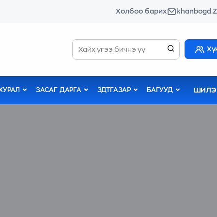
Холбоо барих
khanbogd.
Хү
ШИЛЭ
ХУРАЛ
ЗАСАГ ДАРГА
ЗДТГАЗАР
БАГУУД