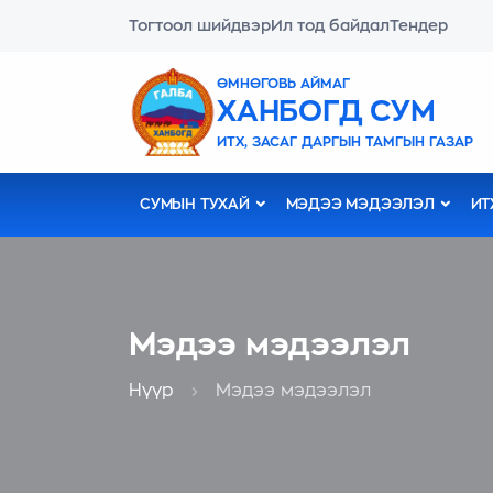
Тогтоол шийдвэр
Ил тод байдал
Тендер
ӨМНӨГОВЬ АЙМАГ
ХАНБОГД СУМ
ИТХ, ЗАСАГ ДАРГЫН ТАМГЫН ГАЗАР
СУМЫН ТУХАЙ
МЭДЭЭ МЭДЭЭЛЭЛ
ИТ
Мэдээ мэдээлэл
Нүүр
Мэдээ мэдээлэл