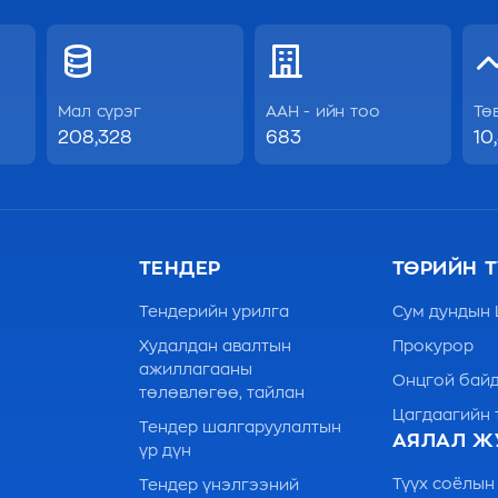
Мал сүрэг
ААН - ийн тоо
Тө
208,328
683
10
ТЕНДЕР
ТӨРИЙН Т
Тендерийн урилга
Сум дундын
Худалдан авалтын
Прокурор
ажиллагааны
Онцгой байд
төлөвлөгөө, тайлан
Цагдаагийн 
Тендер шалгаруулалтын
АЯЛАЛ Ж
үр дүн
Түүх соёлын
Тендер үнэлгээний