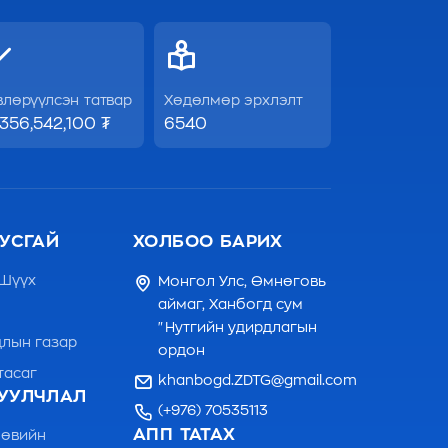
влөрүүлсэн татвар
Хөдөлмөр эрхлэлт
,356,542,100 ₮
6540
УСГАЙ
ХОЛБОО БАРИХ
 Шүүх
Монгол Улс, Өмнөговь
аймаг, Ханбогд сум
"Нутгийн удирдлагын
лын газар
ордон
тасаг
khanbogd.ZDTG@gmail.com
УУЛЧЛАЛ
(+976) 70535113
АПП ТАТАХ
 өвийн